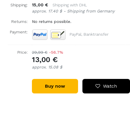
15,00 €
Shipping:
Shipping with DHL
approx. 17.40 $ - Shipping from Germany
Returns:
No returns possible.
Payment:
PayPal, Banktransfer
Price:
29,99 €
-56.7%
13,00 €
approx. 15.08 $
Buy now
Watch