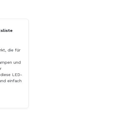
sliste
t, die für
Lampen und
r
 diese LED-
und einfach