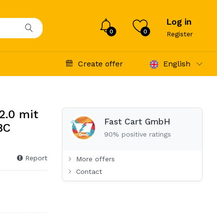
Log in
0
0
Register
Create offer
English
.0 mit
Fast Cart GmbH
BC
90% positive ratings
Report
More offers
Contact