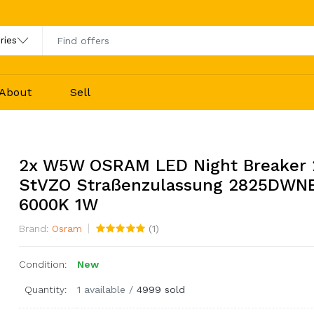
About
Sell
2x W5W OSRAM LED Night Breaker 2
StVZO Straßenzulassung 2825DWN
6000K 1W
Brand:
Osram
(
1
)
Condition:
New
Quantity:
1 available
/
4999 sold