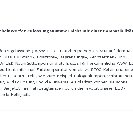
Scheinwerfer-Zulassungsnummer nicht mit einer Kompatibilität
aßenzugelassene1) W5W-LED-Ersatzlampe von OSRAM auf dem Mark
m Glas als Stand-, Positions-, Begrenzungs-, Kennzeichen- und
5W-LED Nachrüstlampen sind als Ersatz für herkömmliche W5W-
es Licht mit einer Farbtemperatur von bis zu 5700 Kelvin und eine
ellen Leuchtmitteln, wie zum Beispiel Halogenlampen, verbrauchen
g & Play Lösung und die universelle Polarität können sie schnell 
n Sie jetzt Ihre Fahrzeuglampen durch die revolutionären LED-
nde Helligkeit.