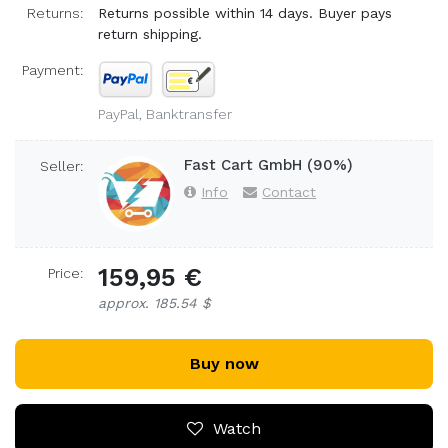
Returns:
Returns possible within 14 days. Buyer pays
return shipping.
Payment:
PayPal, Banktransfer
Fast Cart GmbH (90%)
Seller:
Info
Contact
159,95 €
Price:
approx. 185.54 $
Buy now
Watch